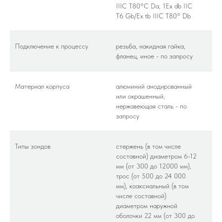
IIIC T80°C Da, 1Ex db IIC
T6 Gb/Ex tb IIIC T80° Db
Подключение к процессу
резьба, накидная гайка,
фланец, иное - по запросу
Материал корпуса
алюминий анодированный
или окрашенный,
нержавеющая сталь - по
запросу
Типы зондов
стержень (в том числе
составной) диаметром 6-12
мм (от 300 до 12000 мм),
трос (от 500 до 24 000
мм), коаксиальный (в том
числе составной)
диаметром наружной
оболочки 22 мм (от 300 до