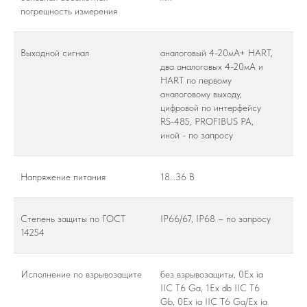
погрешность измерения
Выходной сигнал
аналоговый 4-20мА+ HART,
два аналоговых 4-20мА и
HART по первому
аналоговому выходу,
цифровой по интерфейсу
RS-485, PROFIBUS PA,
иной - по запросу
Напряжение питания
18…36 В
Степень защиты по ГОСТ
IP66/67, IP68 – по запросу
14254
Исполнение по взрывозащите
без взрывозащиты, 0Ex ia
IIC T6 Ga, 1Ex db IIC T6
Gb, 0Ex ia IIC T6 Ga/Ex ia