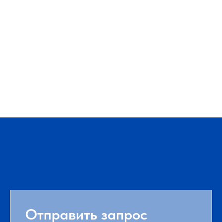
Датчики давления
ТП-ДИП | ТП-ДАП | ТП-ДДП (Премиум)
Подробнее
Отправить запрос